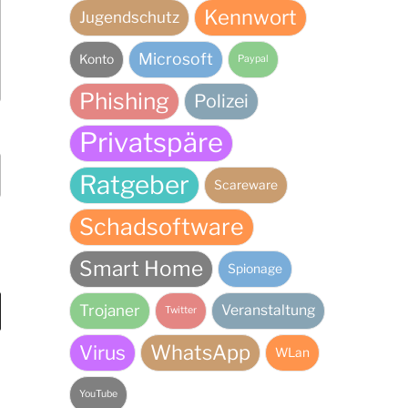
Kennwort
Jugendschutz
Microsoft
Konto
Paypal
Phishing
Polizei
Privatspäre
Ratgeber
Scareware
Schadsoftware
Smart Home
Spionage
Trojaner
Veranstaltung
Twitter
Virus
WhatsApp
WLan
YouTube