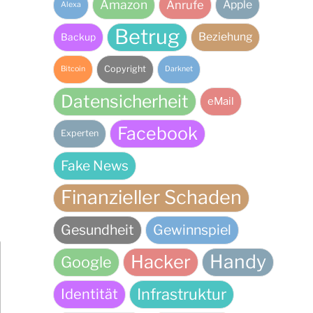
Amazon
Anrufe
Apple
Alexa
Betrug
Beziehung
Backup
Copyright
Bitcoin
Darknet
Datensicherheit
eMail
Facebook
Experten
Fake News
Finanzieller Schaden
Gesundheit
Gewinnspiel
Handy
Hacker
Google
Infrastruktur
Identität