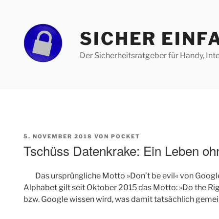
Zum
Inhalt
springen
SICHER EINF
Der Sicherheitsratgeber für Handy, Int
VERÖFFENTLICHT
5. NOVEMBER 2018
VON
POCKET
AM
Tschüss Datenkrake: Ein Leben oh
Das ursprüngliche Motto »Don’t be evil« von Googl
Alphabet gilt seit Oktober 2015 das Motto: »Do the R
bzw. Google wissen wird, was damit tatsächlich gemein