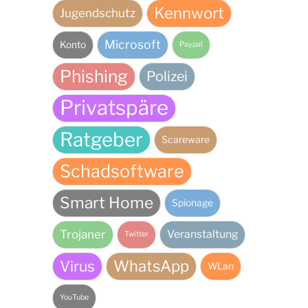
Kennwort
Jugendschutz
Microsoft
Konto
Paypal
Phishing
Polizei
Privatspäre
Ratgeber
Scareware
Schadsoftware
Smart Home
Spionage
Trojaner
Veranstaltung
Twitter
Virus
WhatsApp
WLan
YouTube