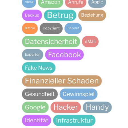
Amazon
Anrufe
Apple
Alexa
Betrug
Beziehung
Backup
Copyright
Bitcoin
Darknet
Datensicherheit
eMail
Facebook
Experten
Fake News
Finanzieller Schaden
Gesundheit
Gewinnspiel
Handy
Hacker
Google
Infrastruktur
Identität