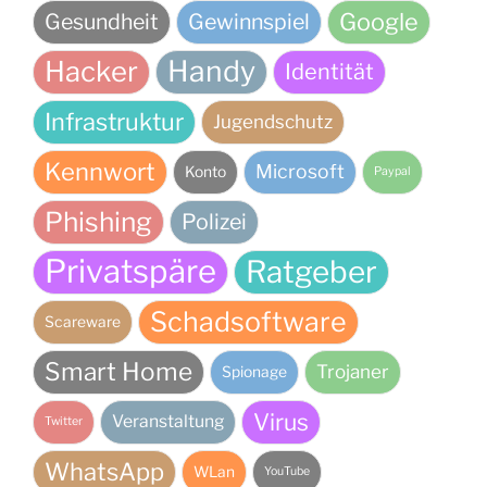
Google
Gesundheit
Gewinnspiel
Handy
Hacker
Identität
Infrastruktur
Jugendschutz
Kennwort
Microsoft
Konto
Paypal
Phishing
Polizei
Privatspäre
Ratgeber
Schadsoftware
Scareware
Smart Home
Trojaner
Spionage
Virus
Veranstaltung
Twitter
WhatsApp
WLan
YouTube