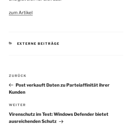
zum Artikel
KATEGORIEN
EXTERNE BEITRÄGE
Beitragsnavigation
Vorheriger
ZURÜCK
Beitrag
Post verkauft Daten zu Parteiaffinität ihrer
Kunden
Nächster
WEITER
Beitrag
Virenschutz im Test: Windows Defender bietet
ausreichenden Schutz