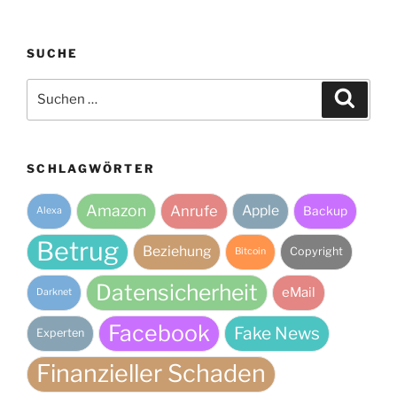
SUCHE
Suche
Suche
nach:
SCHLAGWÖRTER
Amazon
Anrufe
Apple
Backup
Alexa
Betrug
Beziehung
Copyright
Bitcoin
Datensicherheit
eMail
Darknet
Facebook
Fake News
Experten
Finanzieller Schaden