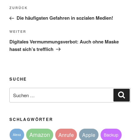
Beitragsnavigation
Vorheriger
ZURÜCK
Beitrag
Die häufigsten Gefahren in sozialen Medien!
Nächster
WEITER
Beitrag
Digitales Vermummungsverbot: Auch ohne Maske
hasst sich’s trefflich
SUCHE
Suche
Suche
nach:
SCHLAGWÖRTER
Amazon
Anrufe
Apple
Backup
Alexa