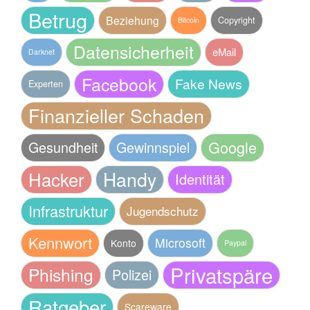
Betrug
Beziehung
Copyright
Bitcoin
Datensicherheit
eMail
Darknet
Facebook
Fake News
Experten
Finanzieller Schaden
Google
Gesundheit
Gewinnspiel
Handy
Hacker
Identität
Infrastruktur
Jugendschutz
Kennwort
Microsoft
Konto
Paypal
Privatspäre
Phishing
Polizei
Ratgeber
Scareware