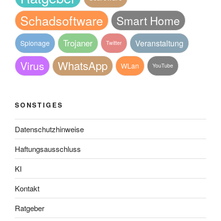
Schadsoftware
Smart Home
Trojaner
Veranstaltung
Spionage
Twitter
WhatsApp
Virus
WLan
YouTube
SONSTIGES
Datenschutzhinweise
Haftungsausschluss
KI
Kontakt
Ratgeber