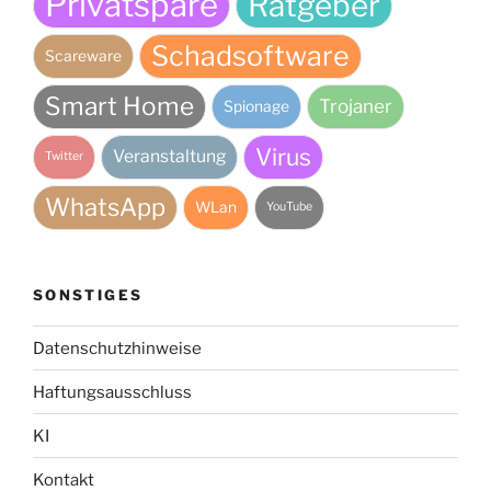
Privatspäre
Ratgeber
Schadsoftware
Scareware
Smart Home
Trojaner
Spionage
Virus
Veranstaltung
Twitter
WhatsApp
WLan
YouTube
SONSTIGES
Datenschutzhinweise
Haftungsausschluss
KI
Kontakt