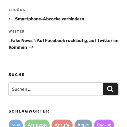
Beitragsnavigation
Vorheriger
ZURÜCK
Beitrag
Smartphone-Abzocke verhindern
Nächster
WEITER
Beitrag
„Fake News“: Auf Facebook rückläufig, auf Twitter im
Kommen
SUCHE
Suche
Suche
nach:
SCHLAGWÖRTER
Amazon
Anrufe
Apple
Backup
Alexa