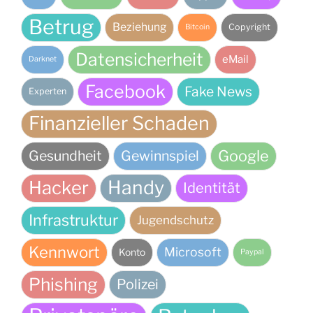
Betrug
Beziehung
Copyright
Bitcoin
Datensicherheit
eMail
Darknet
Facebook
Fake News
Experten
Finanzieller Schaden
Google
Gesundheit
Gewinnspiel
Handy
Hacker
Identität
Infrastruktur
Jugendschutz
Kennwort
Microsoft
Konto
Paypal
Phishing
Polizei