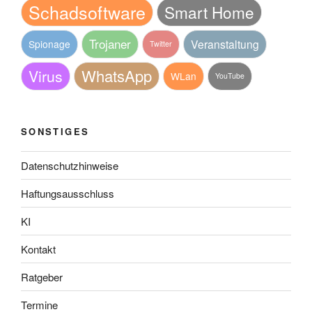
Schadsoftware
Smart Home
Trojaner
Veranstaltung
Spionage
Twitter
WhatsApp
Virus
WLan
YouTube
SONSTIGES
Datenschutzhinweise
Haftungsausschluss
KI
Kontakt
Ratgeber
Termine