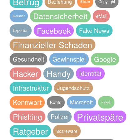
Betrug
Beziehung
Copyright
Bitcoin
Datensicherheit
eMail
Darknet
Facebook
Fake News
Experten
Finanzieller Schaden
Google
Gesundheit
Gewinnspiel
Handy
Hacker
Identität
Infrastruktur
Jugendschutz
Kennwort
Microsoft
Konto
Paypal
Privatspäre
Phishing
Polizei
Ratgeber
Scareware