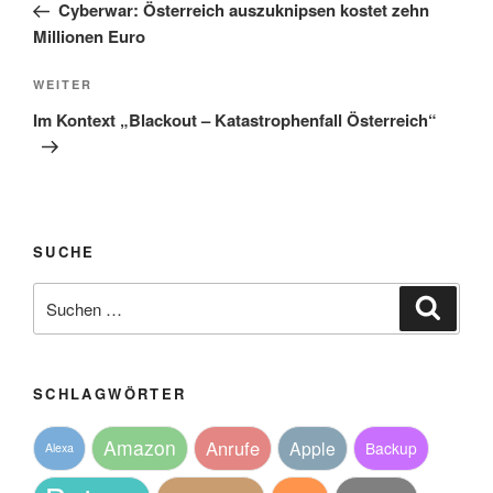
Beitrag
Cyberwar: Österreich auszuknipsen kostet zehn
Millionen Euro
Nächster
WEITER
Beitrag
Im Kontext „Blackout – Katastrophenfall Österreich“
SUCHE
Suche
Suche
nach:
SCHLAGWÖRTER
Amazon
Anrufe
Apple
Backup
Alexa