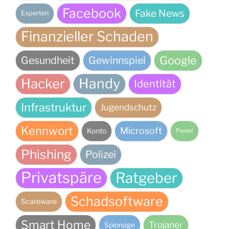
Facebook
Fake News
Experten
Finanzieller Schaden
Google
Gesundheit
Gewinnspiel
Handy
Hacker
Identität
Infrastruktur
Jugendschutz
Kennwort
Microsoft
Konto
Paypal
Phishing
Polizei
Privatspäre
Ratgeber
Schadsoftware
Scareware
Smart Home
Trojaner
Spionage