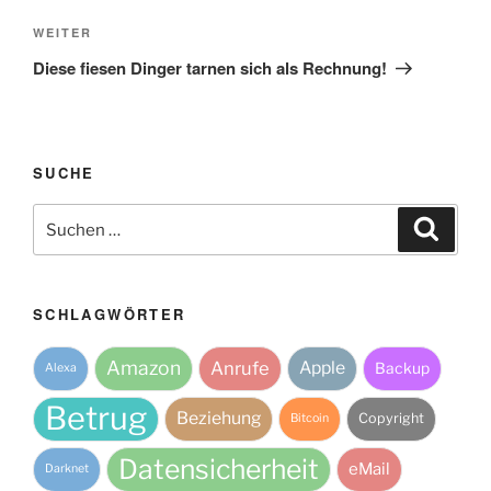
Nächster
WEITER
Beitrag
Diese fiesen Dinger tarnen sich als Rechnung!
SUCHE
Suche
Suche
nach:
SCHLAGWÖRTER
Amazon
Anrufe
Apple
Backup
Alexa
Betrug
Beziehung
Copyright
Bitcoin
Datensicherheit
eMail
Darknet