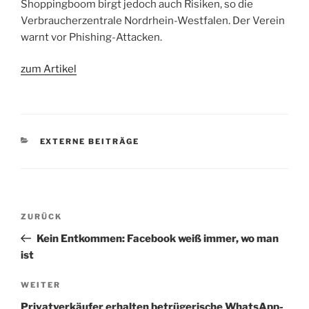
Shoppingboom birgt jedoch auch Risiken, so die
Verbraucherzentrale Nordrhein-Westfalen. Der Verein
warnt vor Phishing-Attacken.
zum Artikel
KATEGORIEN
EXTERNE BEITRÄGE
Beitragsnavigation
Vorheriger
ZURÜCK
Beitrag
Kein Entkommen: Facebook weiß immer, wo man
ist
Nächster
WEITER
Beitrag
Privatverkäufer erhalten betrügerische WhatsApp-