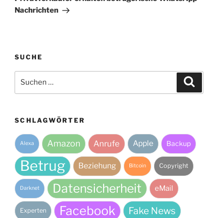
Nachrichten
SUCHE
Suche
Suche
nach:
SCHLAGWÖRTER
Amazon
Anrufe
Apple
Backup
Alexa
Betrug
Beziehung
Copyright
Bitcoin
Datensicherheit
eMail
Darknet
Facebook
Fake News
Experten