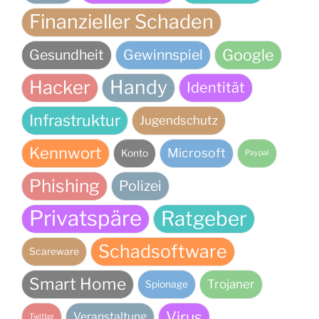
Finanzieller Schaden
Google
Gesundheit
Gewinnspiel
Handy
Hacker
Identität
Infrastruktur
Jugendschutz
Kennwort
Microsoft
Konto
Paypal
Phishing
Polizei
Privatspäre
Ratgeber
Schadsoftware
Scareware
Smart Home
Trojaner
Spionage
Virus
Veranstaltung
Twitter