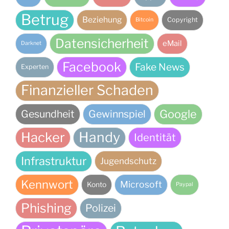
Betrug
Beziehung
Copyright
Bitcoin
Datensicherheit
eMail
Darknet
Facebook
Fake News
Experten
Finanzieller Schaden
Google
Gesundheit
Gewinnspiel
Handy
Hacker
Identität
Infrastruktur
Jugendschutz
Kennwort
Microsoft
Konto
Paypal
Phishing
Polizei