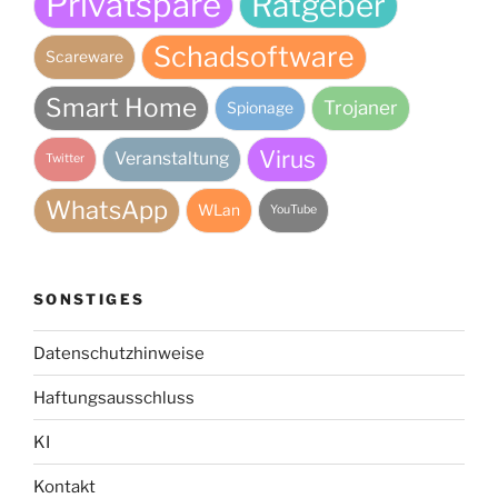
Privatspäre
Ratgeber
Schadsoftware
Scareware
Smart Home
Trojaner
Spionage
Virus
Veranstaltung
Twitter
WhatsApp
WLan
YouTube
SONSTIGES
Datenschutzhinweise
Haftungsausschluss
KI
Kontakt