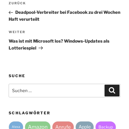
Vorheriger
ZURÜCK
Beitrag
Deadpool-Verbreiter bei Facebook zu drei Wochen
Haft verurteilt
Nächster
WEITER
Beitrag
Was ist mit Microsoft los? Windows-Updates als
Lotteriespiel
SUCHE
Suche
Suche
nach:
SCHLAGWÖRTER
Amazon
Anrufe
Apple
Backup
Alexa