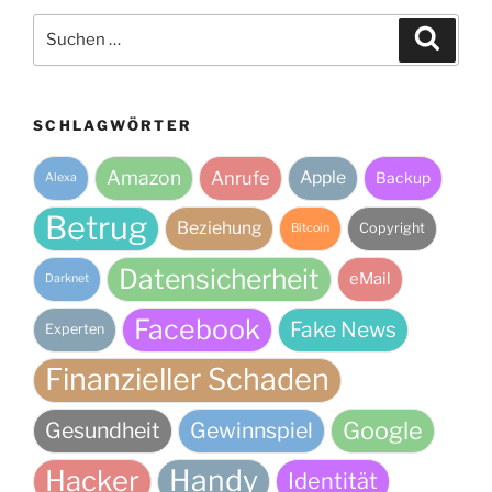
Suche
Suche
nach:
SCHLAGWÖRTER
Amazon
Anrufe
Apple
Backup
Alexa
Betrug
Beziehung
Copyright
Bitcoin
Datensicherheit
eMail
Darknet
Facebook
Fake News
Experten
Finanzieller Schaden
Google
Gesundheit
Gewinnspiel
Handy
Hacker
Identität