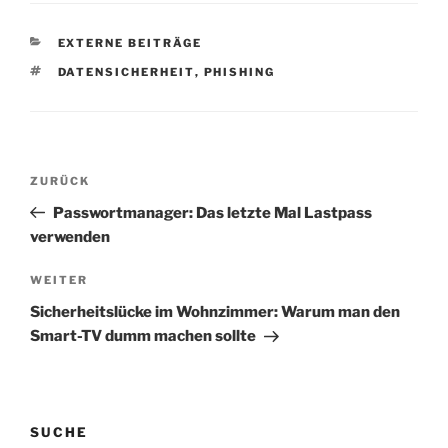
KATEGORIEN
EXTERNE BEITRÄGE
SCHLAGWÖRTER
DATENSICHERHEIT
,
PHISHING
Beitragsnavigation
Vorheriger
ZURÜCK
Beitrag
Passwortmanager: Das letzte Mal Lastpass
verwenden
Nächster
WEITER
Beitrag
Sicherheitslücke im Wohnzimmer: Warum man den
Smart-TV dumm machen sollte
SUCHE