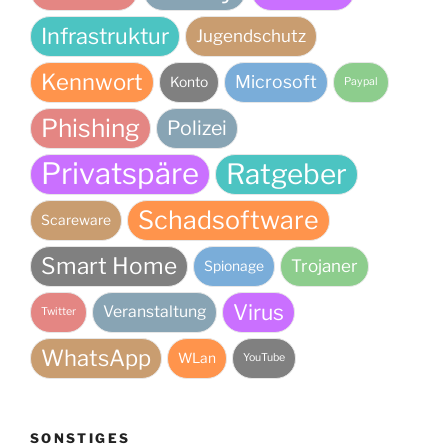
Infrastruktur
Jugendschutz
Kennwort
Microsoft
Konto
Paypal
Phishing
Polizei
Privatspäre
Ratgeber
Schadsoftware
Scareware
Smart Home
Trojaner
Spionage
Virus
Veranstaltung
Twitter
WhatsApp
WLan
YouTube
SONSTIGES